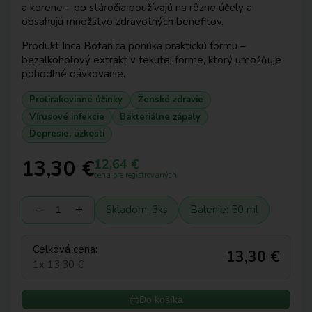
a korene – po stáročia používajú na rôzne účely a
obsahujú množstvo zdravotných benefitov.
Produkt Inca Botanica ponúka praktickú formu –
bezalkoholový extrakt v tekutej forme, ktorý umožňuje
pohodlné dávkovanie.
Protirakovinné účinky
Ženské zdravie
Vírusové infekcie
Bakteriálne zápaly
Depresie, úzkosti
13,30 €
12,64 €
cena pre registrovaných
‒
+
Skladom: 3ks
Balenie: 50 ml
Celková cena:
13,30 €
1x 13,30 €
Do košíka