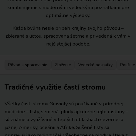
kombinujeme s modernými vedeckými poznatkami pre
optimálne výsledky.
Každá bylina nesie príbeh krajiny svojho pôvodu –
zbieraná s úctou, spracovaná šetrne a privedená k vám v
najčistejšej podobe.
Pôvod a spracovanie
Zloženie
Vedecké poznatky
Použitie
Tradičné využitie častí stromu
Všetky časti stromu Gravioly sú používané v prírodnej
medicíne – listy, semená, plody aj korene tejto rastliny –
sú známe a využívané v teplých oblastiach severnej a
južnej Ameriky, oceánii a Afrike. Sušené listy sa
pripravujú ako bylinný čaj, všeobecne sa plody a šťava z