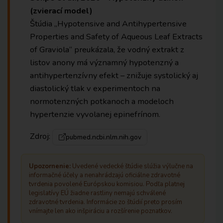
(zvierací model)
Štúdia „Hypotensive and Antihypertensive
Properties and Safety of Aqueous Leaf Extracts
of Graviola“ preukázala, že vodný extrakt z
listov anony má významný hypotenzný a
antihypertenzívny efekt – znižuje systolický aj
diastolický tlak v experimentoch na
normotenzných potkanoch a modeloch
hypertenzie vyvolanej epinefrínom.
Zdroj:
pubmed.ncbi.nlm.nih.gov
Upozornenie:
Uvedené vedecké štúdie slúžia výlučne na
informačné účely a nenahrádzajú oficiálne zdravotné
tvrdenia povolené Európskou komisiou. Podľa platnej
legislatívy EÚ žiadne rastliny nemajú schválené
zdravotné tvrdenia. Informácie zo štúdií preto prosím
vnímajte len ako inšpiráciu a rozšírenie poznatkov.