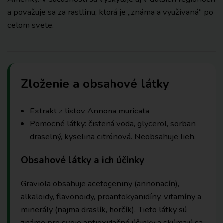
a považuje sa za rastlinu, ktorá je „známa a využívaná“ po
celom svete.
Zloženie a obsahové látky
Extrakt z listov Annona muricata
Pomocné látky: čistená voda, glycerol, sorban
draselný, kyselina citrónová. Neobsahuje lieh.
Obsahové látky a ich účinky
Graviola obsahuje acetogeniny (annonacín),
alkaloidy, flavonoidy, proantokyanidíny, vitamíny a
minerály (najmä draslík, horčík). Tieto látky sú
známe pre svoje antioxidačné účinky a skúmajú sa