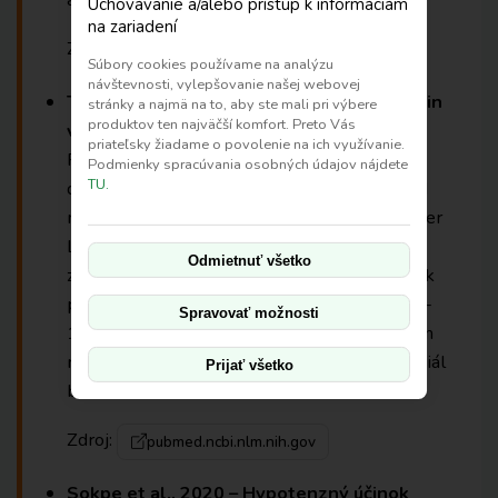
Uchovávanie a/alebo prístup k informáciám
na zariadení
Zdroj:
pmc.ncbi.nlm.nih.gov
Súbory cookies používame na analýzu
návštevnosti, vylepšovanie našej webovej
Torres et al., 2012 – Rakovina pankreasu (in
stránky a najmä na to, aby ste mali pri výbere
produktov ten najväčší komfort. Preto Vás
vitro & in vivo)
priateľsky žiadame o povolenie na ich využívanie.
Práca „Graviola: A novel promising natural-
Podmienky spracúvania osobných údajov nájdete
TU.
derived drug that inhibits tumorigenicity and
metastasis of pancreatic cancer cells“ (Cancer
Letters) ukázala, že látky v listoch gravioly
Odmietnuť všetko
znižujú migráciu a prežitie nádorových buniek
pankreasu. Potláčajú expresiu markerov HIF-
Spravovať možnosti
1α, NF-κB, GLUT1, GLUT4, HKII a LDHA, čím
redukujú tumorigenitu a metastatický potenciál
Prijať všetko
buniek.
Zdroj:
pubmed.ncbi.nlm.nih.gov
Sokpe et al., 2020 – Hypotenzný účinok