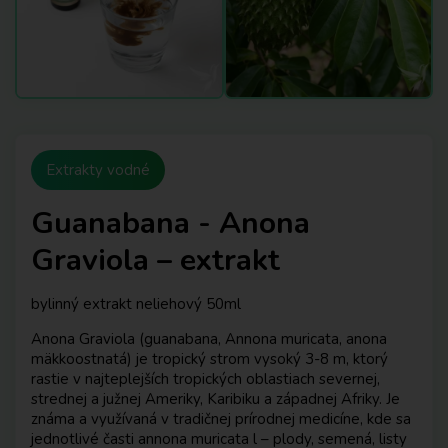
Extrakty vodné
Guanabana - Anona
Graviola – extrakt
bylinný extrakt neliehový 50ml
Anona Graviola (guanabana, Annona muricata, anona
mäkkoostnatá) je tropický strom vysoký 3-8 m, ktorý
rastie v najteplejších tropických oblastiach severnej,
strednej a južnej Ameriky, Karibiku a západnej Afriky. Je
známa a využívaná v tradičnej prírodnej medicíne, kde sa
jednotlivé časti annona muricata l – plody, semená, listy