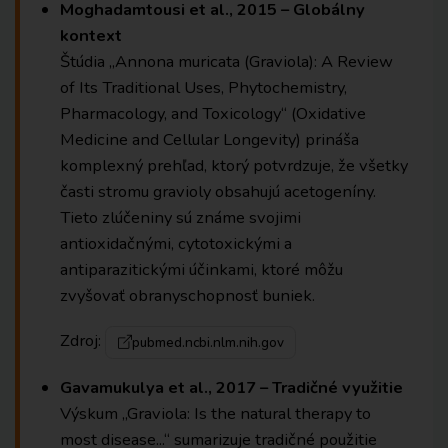
Moghadamtousi et al., 2015 – Globálny
kontext
Štúdia „Annona muricata (Graviola): A Review
of Its Traditional Uses, Phytochemistry,
Pharmacology, and Toxicology“ (Oxidative
Medicine and Cellular Longevity) prináša
komplexný prehľad, ktorý potvrdzuje, že všetky
časti stromu gravioly obsahujú acetogeníny.
Tieto zlúčeniny sú známe svojimi
antioxidačnými, cytotoxickými a
antiparazitickými účinkami, ktoré môžu
zvyšovať obranyschopnosť buniek.
Zdroj:
pubmed.ncbi.nlm.nih.gov
Gavamukulya et al., 2017 – Tradičné využitie
Výskum „Graviola: Is the natural therapy to
most disease...“ sumarizuje tradičné použitie