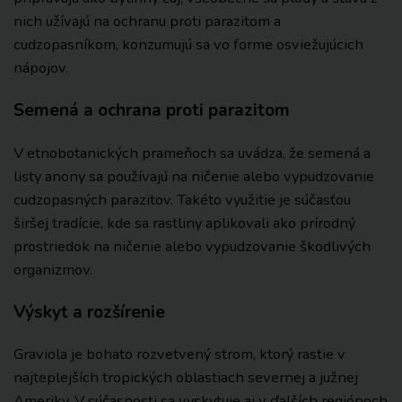
nich užívajú na ochranu proti parazitom a
cudzopasníkom, konzumujú sa vo forme osviežujúcich
nápojov.
Semená a ochrana proti parazitom
V etnobotanických prameňoch sa uvádza, že semená a
listy anony sa používajú na ničenie alebo vypudzovanie
cudzopasných parazitov. Takéto využitie je súčasťou
širšej tradície, kde sa rastliny aplikovali ako prírodný
prostriedok na ničenie alebo vypudzovanie škodlivých
organizmov.
Výskyt a rozšírenie
Graviola je bohato rozvetvený strom, ktorý rastie v
najteplejších tropických oblastiach severnej a južnej
Ameriky. V súčasnosti sa vyskytuje aj v ďalších regiónoch