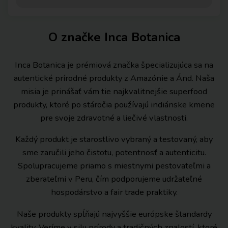
O značke Inca Botanica
Inca Botanica je prémiová značka špecializujúca sa na
autentické prírodné produkty z Amazónie a Ánd. Naša
misia je prinášať vám tie najkvalitnejšie superfood
produkty, ktoré po stáročia používajú indiánske kmene
pre svoje zdravotné a liečivé vlastnosti.
Každý produkt je starostlivo vybraný a testovaný, aby
sme zaručili jeho čistotu, potentnosť a autenticitu.
Spolupracujeme priamo s miestnymi pestovateľmi a
zberateľmi v Peru, čím podporujeme udržateľné
hospodárstvo a fair trade praktiky.
Naše produkty spĺňajú najvyššie európske štandardy
kvality. Veríme v silu prírody a tradičných znalostí, ktoré