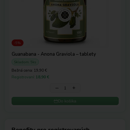
-5%
Guanabana - Anona Graviola – tablety
Skladom: 5ks
Bežná cena:
19,90 €
Registrovaní:
18,90 €
‒
+
Do košíka
Benefity pre registrovaných