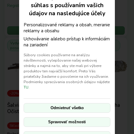
súhlas s používaním vašich
Registrovaní:
180,36 €
Registrovaní:
97,37 €
údajov na nasledujúce účely
‒
+
‒
+
Personalizované reklamy a obsah, meranie
reklamy a obsahu
Do košíka
Do košíka
Uchovávanie a/alebo prístup k informáciám
Vydymovadlá, tyčinky a
Vydymovadlá, tyčinky a
na zariadení
posvätné drevá
posvätné drevá
Súbory cookies používame na analýzu
návštevnosti, vylepšovanie našej webovej
stránky a najmä na to, aby ste mali pri výbere
produktov ten najväčší komfort. Preto Vás
priateľsky žiadame o povolenie na ich využívanie.
Podmienky spracúvania osobných údajov nájdete
TU.
-20%
-20%
Šalvia biela – antorcha |
Šalvia biela – antorcha
Odmietnuť všetko
Očistné vydymovadlo
100 g | Očistné
vydymovadlo
Spravovať možnosti
Skladom: 0ks
Skladom: 2ks