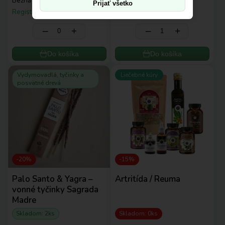
Bežná cena:
5,00 €
Bežná cena:
12,00 €
Prijať všetko
Registrovaní:
4,00 €
Registrovaní:
9,60 €
‒
+
‒
+
Do košíka
Do košíka
Vydymovadlá, tyčinky a
Liečebné kúry
posvätné drevá
-20%
-15%
Palo Santo & Yagra –
Artritída / Reuma
vonné tyčinky Sagrada
Madre
Skladom: 2ks
Skladom: 0ks