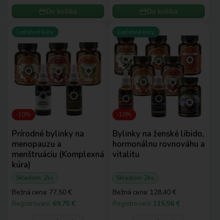
Do košíka
Do košíka
Liečebné kúry
Liečebné kúry
-10%
-10%
Prírodné bylinky na
Bylinky na ženské libido,
menopauzu a
hormonálnu rovnováhu a
menštruáciu (Komplexná
vitalitu
kúra)
Skladom: 2ks
Skladom: 2ks
Bežná cena:
77,50 €
Bežná cena:
128,40 €
Registrovaní:
69,75 €
Registrovaní:
115,56 €