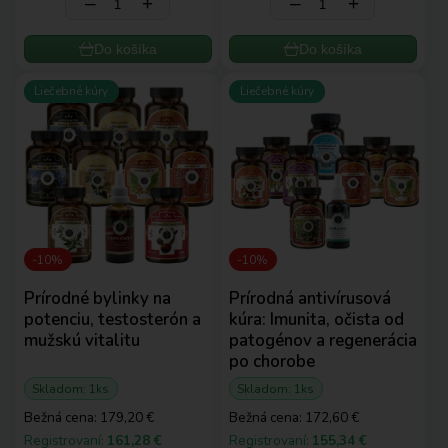
‒
+
‒
+
Do košíka
Do košíka
Liečebné kúry
Liečebné kúry
-10%
-10%
Prírodné bylinky na
Prírodná antivírusová
potenciu, testosterón a
kúra: Imunita, očista od
mužskú vitalitu
patogénov a regenerácia
po chorobe
Skladom: 1ks
Skladom: 1ks
Bežná cena:
179,20 €
Bežná cena:
172,60 €
Registrovaní:
161,28 €
Registrovaní:
155,34 €