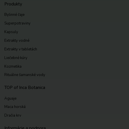
Produkty
Bylinné čaje
Superpotraviny
Kapsuly
Extrakty vodné
Extrakty v tabletách
Liečebné kúry
Kozmetika
Rituálne šamanské vody
TOP of Inca Botanica
Aguaje
Maca horská
Dračia krv
Informácie a podpora