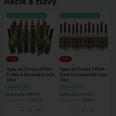
Akcie a zľavy
Rituálne šamanské vody
Rituálne šamanské vody
-20%
-10%
Agua de Florida 270ml –
Agua de Florida 270ml –
Tradičná šamanská voda
Tradičná šamanská voda
24ks
12ks
Skladom: 3ks
Skladom: 7ks
Bežná cena:
348,00 €
Bežná cena:
174,00 €
Registrovaní:
278,40 €
Registrovaní:
156,60 €
‒
+
‒
+