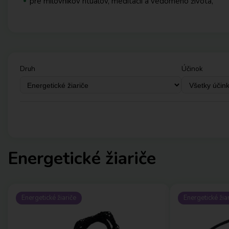
pre milovníkov rituálov, meditácií a vedomého života,
Druh
Účinok
Energetické žiariče
Energetické žiariče
Energetické žia