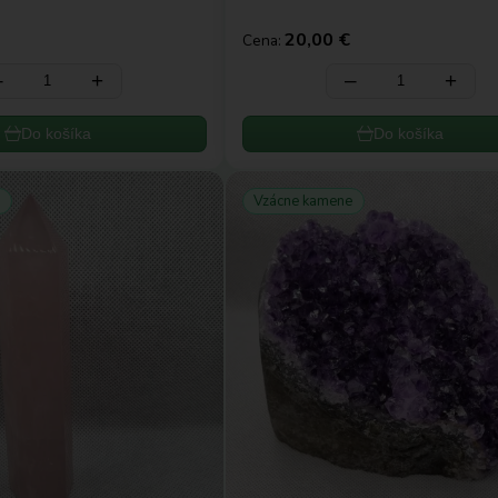
20,00 €
Cena:
‒
+
‒
+
Do košíka
Do košíka
e
Vzácne kamene