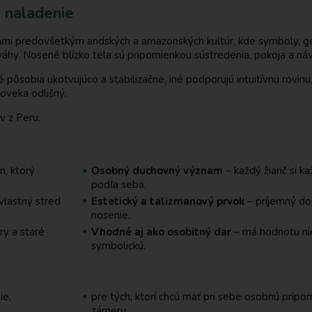
 naladenie
ciami predovšetkým andských a amazonských kultúr, kde symboly, g
áhy. Nosené blízko tela sú pripomienkou sústredenia, pokoja a ná
 pôsobia ukotvujúco a stabilizačne, iné podporujú intuitívnu rovinu
oveka odlišný.
v z Peru.
n, ktorý
Osobný duchovný význam
– každý žiarič si k
podľa seba.
lastný stred
Estetický a talizmanový prvok
– príjemný d
nosenie.
y a staré
Vhodné aj ako osobitný dar
– má hodnotu niel
symbolickú.
ie,
pre tých, ktorí chcú mať pri sebe osobnú prip
zámeru,