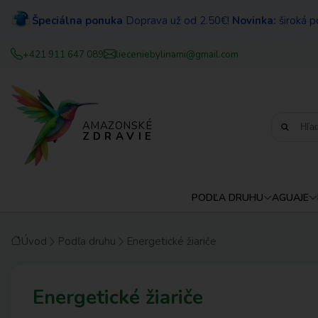
Špeciálna ponuka
Doprava už od 2.50€!
Novinka:
široká p
+421 911 647 089
lieceniebylinami@gmail.com
AMAZONSKÉ
ZDRAVIE
PODĽA DRUHU
AGUAJE
Úvod
Podľa druhu
Energetické žiariče
Energetické žiariče