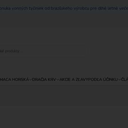
onuka vonných tyčiniek od brazílskeho výrobcu pre dlhé letné veče
MACA HORSKÁ
DRAČIA KRV
AKCIE A ZĽAVY
PODĽA ÚČINKU
ČL