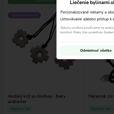
Liečenie bylinami.
Personalizované reklamy a obs
Energetické žiariče
Energetické žia
Uchovávanie a/alebo prístup k 
Súbory cookies používame na analýzu
komfort. Preto Vás priateľsky žiad
Odmietnuť všetko
Andský kríž so šnúrkou - biely
Náramok zo 
alabaster
Skladom: 1ks
Skladom: 1ks