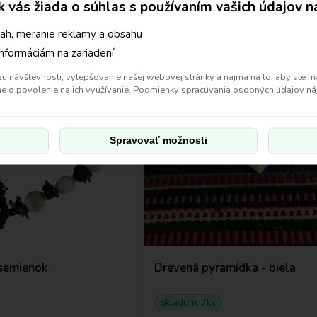
sk vás žiada o súhlas s používaním vašich údajov n
ah, meranie reklamy a obsahu
riče
Energetické žiariče
informáciám na zariadení
 návštevnosti, vylepšovanie našej webovej stránky a najmä na to, aby ste mal
ame o povolenie na ich využívanie. Podmienky spracúvania osobných údajov n
Spravovať možnosti
semienok
Drevená pyramídka - biela
Skladom: 7ks