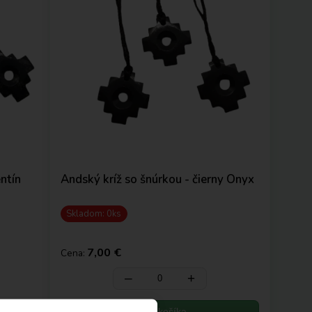
ntín
Andský kríž so šnúrkou - čierny Onyx
Skladom: 0ks
7,00 €
Cena:
‒
+
Do košíka