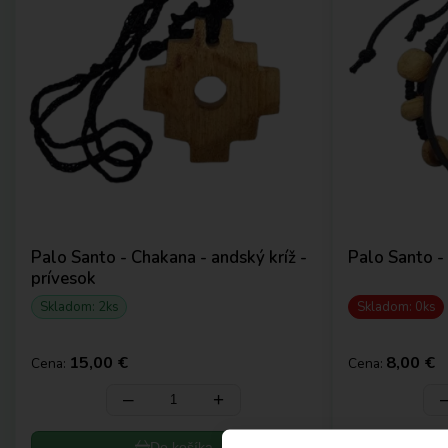
Palo Santo - Chakana - andský kríž -
Palo Santo -
prívesok
Skladom: 2ks
Skladom: 0ks
15,00 €
8,00 €
Cena:
Cena:
‒
+
Do košíka