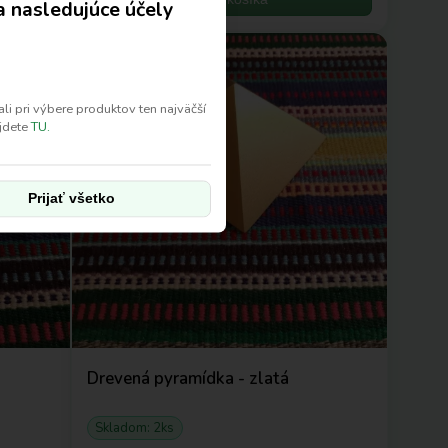
a nasledujúce účely
Energetické žiariče
i pri výbere produktov ten najväčší
ájdete
TU.
Prijať všetko
Drevená pyramídka - zlatá
Skladom: 2ks