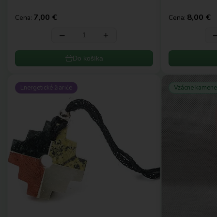
7,00 €
8,00 €
Cena:
Cena:
‒
+
Do košíka
Energetické žiariče
Vzácne kamen