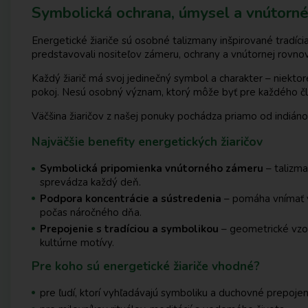
Symbolická ochrana, úmysel a vnútorné
Energetické žiariče sú osobné talizmany inšpirované tradí
predstavovali nositeľov zámeru, ochrany a vnútornej rovnov
Každý žiarič má svoj jedinečný symbol a charakter – niektoré
pokoj. Nesú osobný význam, ktorý môže byť pre každého čl
Väčšina žiaričov z našej ponuky pochádza priamo od indiáno
Najväčšie benefity energetických žiaričov
Symbolická pripomienka vnútorného zámeru
– talizma
sprevádza každý deň.
Podpora koncentrácie a sústredenia
– pomáha vnímať v
počas náročného dňa.
Prepojenie s tradíciou a symbolikou
– geometrické vzor
kultúrne motívy.
Pre koho sú energetické žiariče vhodné?
pre ľudí, ktorí vyhľadávajú symboliku a duchovné prepojen