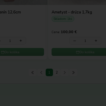
ženín 12,6cm
Ametyst - drúza 1,7kg
Skladom: 1ks
100,00 €
Cena:
‒
+
‒
+
Do košíka
Do košíka
1
2