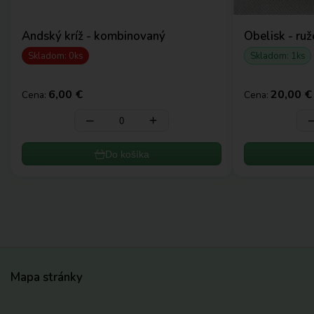
Andský kríž - kombinovaný
Obelisk - ru
Skladom: 0ks
Skladom: 1ks
6,00 €
20,00 €
Cena:
Cena:
‒
+
Do košíka
Mapa stránky