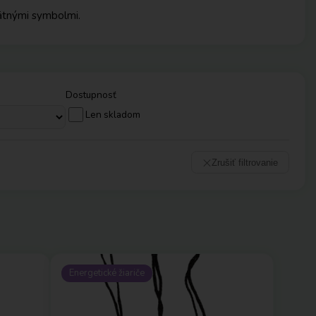
vätnými symbolmi.
Dostupnosť
Len skladom
Zrušiť filtrovanie
Energetické žiariče