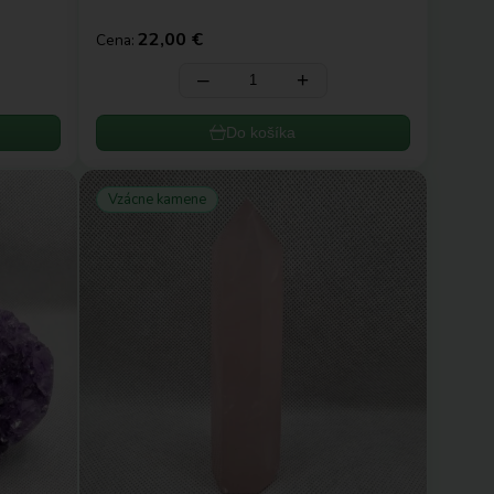
22,00 €
Cena:
‒
+
Do košíka
Vzácne kamene