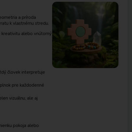
eometria a príroda
vratu k vlastnému stredu.
, kreativitu alebo vnútorný
aždý človek interpretuje
oplnok pre každodenné
en vizuálnu, ale aj
omienku pokoja alebo