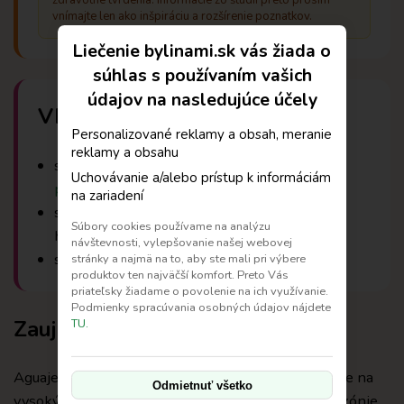
vnímajte len ako inšpiráciu a rozšírenie poznatkov.
Liečenie bylinami.sk vás žiada o
súhlas s používaním vašich
údajov na nasledujúce účely
Vhodné kombinácie
Personalizované reklamy a obsah, meranie
reklamy a obsahu
s čajovou zmesou
Biely kvet
,
Obria
Uchovávanie a/alebo prístup k informáciám
praslička
alebo
Na moje dni
na zariadení
s
macou červenou
– synergia pri podpore
Súbory cookies používame na analýzu
hormonálnej rovnováhy
návštevnosti, vylepšovanie našej webovej
s amazonskou bylinou
Muira puama
stránky a najmä na to, aby ste mali pri výbere
produktov ten najväčší komfort. Preto Vás
priateľsky žiadame o povolenie na ich využívanie.
Podmienky spracúvania osobných údajov nájdete
Zaujímavosti
TU.
Aguaje, nazývané aj
“ovocie ženského lesa”
, rastie na
Odmietnuť všetko
vysokých palmách v zaplavených oblastiach Amazónie.