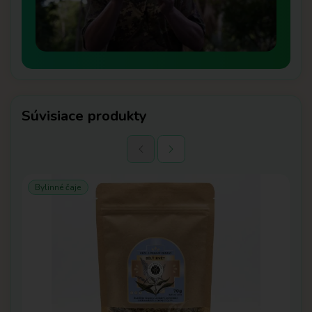
Súvisiace produkty
-
Bylinné čaje
S
Su