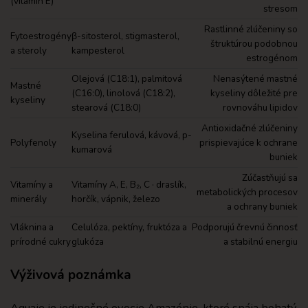
(vitamín E)
stresom
Rastlinné zlúčeniny so
Fytoestrogény
β-sitosterol, stigmasterol,
štruktúrou podobnou
a steroly
kampesterol
estrogénom
Olejová (C18:1), palmitová
Nenasýtené mastné
Mastné
(C16:0), linolová (C18:2),
kyseliny dôležité pre
kyseliny
stearová (C18:0)
rovnováhu lipidov
Antioxidačné zlúčeniny
Kyselina ferulová, kávová, p-
Polyfenoly
prispievajúce k ochrane
kumarová
buniek
Zúčastňujú sa
Vitamíny a
Vitamíny A, E, B₂, C · draslík,
metabolických procesov
minerály
horčík, vápnik, železo
a ochrany buniek
Vláknina a
Celulóza, pektíny, fruktóza a
Podporujú črevnú činnosť
prírodné cukry
glukóza
a stabilnú energiu
Výživová poznámka
Aguaje je jedinečné ovocie Amazónie, ktoré spája bohatý