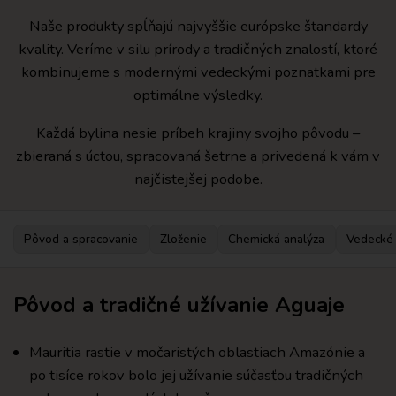
Naše produkty spĺňajú najvyššie európske štandardy
kvality. Veríme v silu prírody a tradičných znalostí, ktoré
kombinujeme s modernými vedeckými poznatkami pre
optimálne výsledky.
Každá bylina nesie príbeh krajiny svojho pôvodu –
zbieraná s úctou, spracovaná šetrne a privedená k vám v
najčistejšej podobe.
Pôvod a spracovanie
Zloženie
Chemická analýza
Vedecké
Pôvod a tradičné užívanie Aguaje
Mauritia rastie v močaristých oblastiach Amazónie a
po tisíce rokov bolo jej užívanie súčasťou tradičných