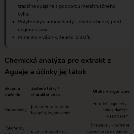
tradične spájané s podporou menštruačného
cyklu.
Polyfenoly a antioxidanty – chránia bunky pred
degeneráciou.
Minerály – vápnik, železo, draslík.
Chemická analýza pre extrakt z
Aguaje a účinky jej látok
Skupina
Zistené látky /
Úloha v organizme
zlúčenín
charakteristika
Prírodné pigmenty s
β-karotén, α-karotén,
Karotenoidy
antioxidačnými
lykopén, kryptoxantín
vlastnosťami
Prispievajú k ochrane
Tokoferoly
α-, γ- a δ-tokoferol
buniek pred oxidačným