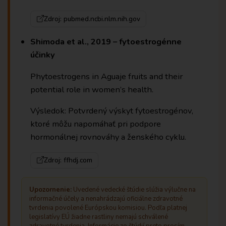
Zdroj: pubmed.ncbi.nlm.nih.gov
Shimoda et al., 2019 – fytoestrogénne
účinky
Phytoestrogens in Aguaje fruits and their
potential role in women’s health.
Výsledok: Potvrdený výskyt fytoestrogénov,
ktoré môžu napomáhať pri podpore
hormonálnej rovnováhy a ženského cyklu.
Zdroj: ffhdj.com
Upozornenie:
Uvedené vedecké štúdie slúžia výlučne na
informačné účely a nenahrádzajú oficiálne zdravotné
tvrdenia povolené Európskou komisiou. Podľa platnej
legislatívy EÚ žiadne rastliny nemajú schválené
zdravotné tvrdenia. Informácie zo štúdií preto prosím