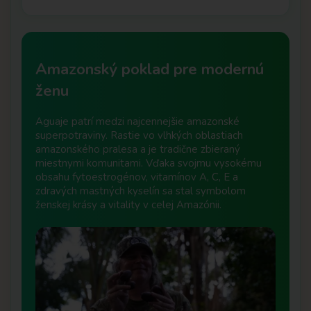
Amazonský poklad pre modernú
ženu
Aguaje patrí medzi najcennejšie amazonské
superpotraviny. Rastie vo vlhkých oblastiach
amazonského pralesa a je tradične zbieraný
miestnymi komunitami. Vďaka svojmu vysokému
obsahu fytoestrogénov, vitamínov A, C, E a
zdravých mastných kyselín sa stal symbolom
ženskej krásy a vitality v celej Amazónii.