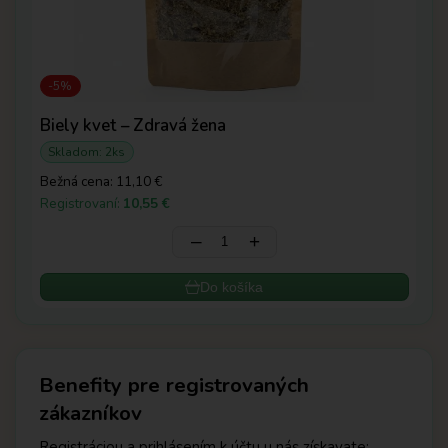
-5%
Biely kvet – Zdravá žena
Skladom: 2ks
Sk
Bežná cena:
11,10 €
Bež
Registrovaní:
10,55 €
Reg
‒
+
Do košíka
Benefity pre registrovaných
zákazníkov
Registráciou a prihlásením k účtu u nás získavate: