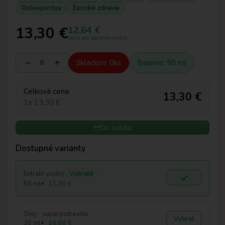
Osteoporóza
Ženské zdravie
13,30 €
12,64 €
cena pre registrovaných
‒
+
Skladom: 0ks
Balenie: 50 ml
Celková cena:
13,30 €
1x 13,30 €
Do košíka
Dostupné varianty
Extrakt vodný
Vybraté
50 ml
13,30 €
Olej - superpotravina
Vybrať
30 ml
16,60 €