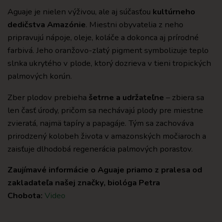
Aguaje je nielen výživou, ale aj súčasťou
kultúrneho
dedičstva Amazónie
. Miestni obyvatelia z neho
pripravujú nápoje, oleje, koláče a dokonca aj prírodné
farbivá. Jeho oranžovo-zlatý pigment symbolizuje teplo
slnka ukrytého v plode, ktorý dozrieva v tieni tropických
palmových korún.
Zber plodov prebieha
šetrne a udržateľne
– zbiera sa
len časť úrody, pričom sa nechávajú plody pre miestne
zvieratá, najmä tapíry a papagáje. Tým sa zachováva
prirodzený kolobeh života v amazonských močiaroch a
zaisťuje dlhodobá regenerácia palmových porastov.
Zaujímavé informácie o Aguaje priamo z pralesa od
zakladateľa našej značky, biológa Petra
Chobota:
Video