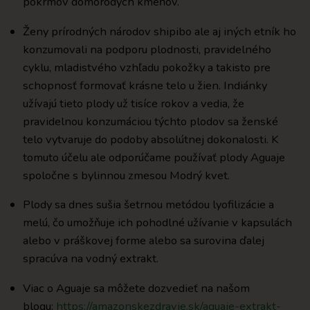
pokrmov domorodých kmeňov.
Ženy prírodných národov shipibo ale aj iných etník ho
konzumovali na podporu plodnosti, pravidelného
cyklu, mladistvého vzhľadu pokožky a takisto pre
schopnosť formovať krásne telo u žien. Indiánky
užívajú tieto plody už tisíce rokov a vedia, že
pravidelnou konzumáciou týchto plodov sa ženské
telo vytvaruje do podoby absolútnej dokonalosti. K
tomuto účelu ale odporúčame používať plody Aguaje
spoločne s bylinnou zmesou Modrý kvet.
Plody sa dnes sušia šetrnou metódou lyofilizácie a
melú, čo umožňuje ich pohodlné užívanie v kapsulách
alebo v práškovej forme alebo sa surovina ďalej
spracúva na vodný extrakt.
Viac o Aguaje sa môžete dozvedieť na našom
blogu:
https://amazonskezdravie.sk/aguaje-extrakt-