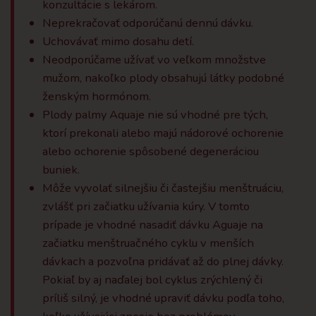
konzultácie s lekárom.
Neprekračovať odporúčanú dennú dávku.
Uchovávať mimo dosahu detí.
Neodporúčame užívať vo veľkom množstve
mužom, nakoľko plody obsahujú látky podobné
ženským hormónom.
Plody palmy Aquaje nie sú vhodné pre tých,
ktorí prekonali alebo majú nádorové ochorenie
alebo ochorenie spôsobené degeneráciou
buniek.
Môže vyvolať silnejšiu či častejšiu menštruáciu,
zvlášť pri začiatku užívania kúry. V tomto
prípade je vhodné nasadiť dávku Aguaje na
začiatku menštruačného cyklu v menších
dávkach a pozvoľna pridávať až do plnej dávky.
Pokiaľ by aj naďalej bol cyklus zrýchlený či
príliš silný, je vhodné upraviť dávku podľa toho,