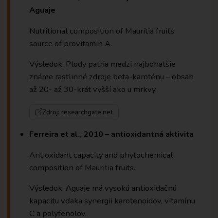
Aguaje
Nutritional composition of Mauritia fruits:
source of provitamin A.
Výsledok: Plody patria medzi najbohatšie
známe rastlinné zdroje beta-karoténu – obsah
až 20- až 30-krát vyšší ako u mrkvy.
Zdroj: researchgate.net
Ferreira et al., 2010 – antioxidantná aktivita
Antioxidant capacity and phytochemical
composition of Mauritia fruits.
Výsledok: Aguaje má vysokú antioxidačnú
kapacitu vďaka synergii karotenoidov, vitamínu
C a polyfenolov.